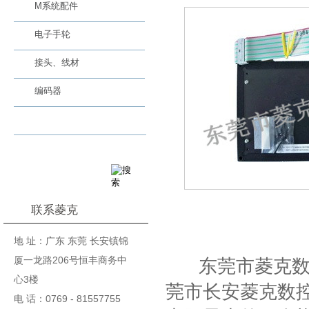
M系统配件
电子手轮
接头、线材
编码器
其他附件
联系菱克
基本信息
地 址：广东 东莞 长安镇锦
厦一龙路206号恒丰商务中
东莞市菱克数控
心3楼
莞市长安菱克数控
电 话：0769 - 81557755