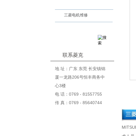
三菱驱动器维修
三菱电机维修
联系菱克
地 址：广东 东莞 长安镇锦
厦一龙路206号恒丰商务中
心3楼
基本
电 话：0769 - 81557755
传 真：0769 - 85640744
MIT