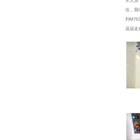
术人员
伍，我
列M7
远远走