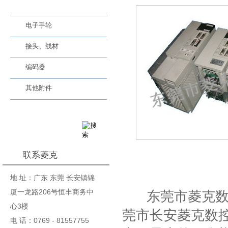
M系统配件
电子手轮
接头、线材
编码器
其他附件
联系菱克
基本信息
地 址：广东 东莞 长安镇锦
厦一龙路206号恒丰商务中
东莞市菱克数控
心3楼
莞市长安菱克数控
电 话：0769 - 81557755