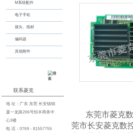
M系统配件
电子手轮
接头、线材
编码器
其他附件
联系菱克
基本信息
地 址：广东 东莞 长安镇锦
厦一龙路206号恒丰商务中
东莞市菱克数控
心3楼
莞市长安菱克数控
电 话：0769 - 81557755